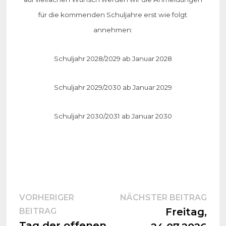
für die kommenden Schuljahre erst wie folgt
annehmen:
Schuljahr 2028/2029 ab Januar 2028
Schuljahr 2029/2030 ab Januar 2029
Schuljahr 2030/2031 ab Januar 2030
Beitragsnavigation
Näc
VORHERIGER
NÄCHSTER BEITRAG
Vorheriger
Beit
Freitag,
BEITRAG
Beitrag:
Tag der offenen